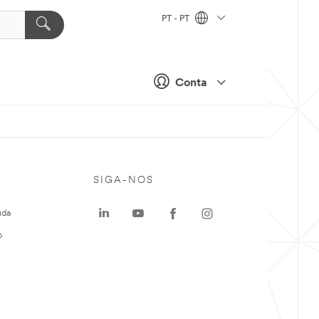
PT - PT
Conta
SIGA-NOS
uda
o