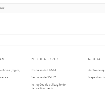
AS
REGULATÓRIO
AJUDA
otícias (Inglês)
Pesquisa de FDSM
Centro de aj
prensa
Pesquisa de SVHC
Mapa do siti
Instruções de utilização do
dispositivo médico