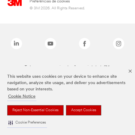
Preferências de cookies
© 3M 2026. All Rights Reserved.
Todas as marcas mencionadas são propriedade da 3M.
This website uses cookies on your device to enhance site
navigation, analyze site usage, and deliver you advertisements
based on your interests.
Cookie Notice
Reject Non-Essential Cookies
Accept Cookies
Cookie Preferences