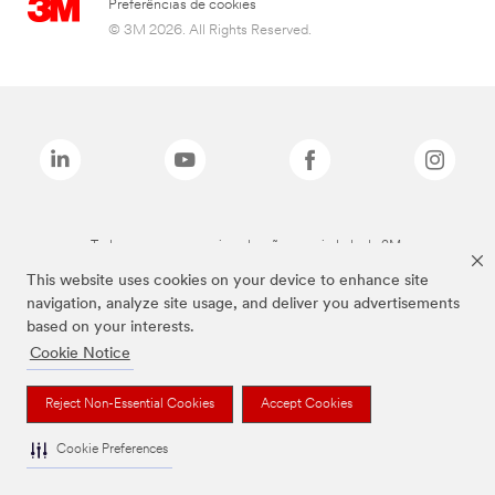
Preferências de cookies
© 3M 2026. All Rights Reserved.
Todas as marcas mencionadas são propriedade da 3M.
This website uses cookies on your device to enhance site
navigation, analyze site usage, and deliver you advertisements
based on your interests.
Cookie Notice
Reject Non-Essential Cookies
Accept Cookies
Cookie Preferences