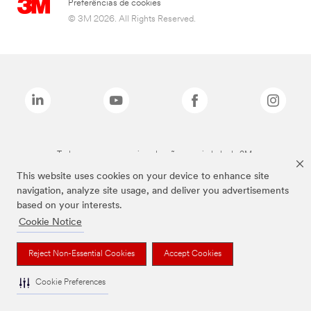
Preferências de cookies
© 3M 2026. All Rights Reserved.
Todas as marcas mencionadas são propriedade da 3M.
This website uses cookies on your device to enhance site
navigation, analyze site usage, and deliver you advertisements
based on your interests.
Cookie Notice
Reject Non-Essential Cookies
Accept Cookies
Cookie Preferences