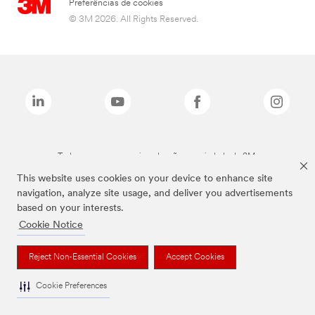
Preferências de cookies
© 3M 2026. All Rights Reserved.
Todas as marcas mencionadas são propriedade da 3M.
This website uses cookies on your device to enhance site
navigation, analyze site usage, and deliver you advertisements
based on your interests.
Cookie Notice
Reject Non-Essential Cookies
Accept Cookies
Cookie Preferences