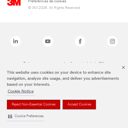
Preferências de cookies
© 3M 2026. All Rights Reserved.
Todas as marcas mencionadas são propriedade da 3M.
This website uses cookies on your device to enhance site
navigation, analyze site usage, and deliver you advertisements
based on your interests.
Cookie Notice
Reject Non-Essential Cookies
Accept Cookies
Cookie Preferences