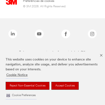
Preferências de cookies
© 3M 2026. All Rights Reserved.
Todas as marcas mencionadas são propriedade da 3M.
This website uses cookies on your device to enhance site
navigation, analyze site usage, and deliver you advertisements
based on your interests.
Cookie Notice
Reject Non-Essential Cookies
Accept Cookies
Cookie Preferences