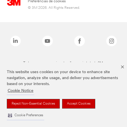
Preferências de cookies
© 3M 2026. All Rights Reserved.
Todas as marcas mencionadas são propriedade da 3M.
This website uses cookies on your device to enhance site
navigation, analyze site usage, and deliver you advertisements
based on your interests.
Cookie Notice
Reject Non-Essential Cookies
Accept Cookies
Cookie Preferences