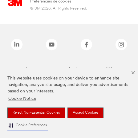
Preferências de cookies
© 3M 2026. All Rights Reserved.
Todas as marcas mencionadas são propriedade da 3M.
This website uses cookies on your device to enhance site
navigation, analyze site usage, and deliver you advertisements
based on your interests.
Cookie Notice
Reject Non-Essential Cookies
Accept Cookies
Cookie Preferences