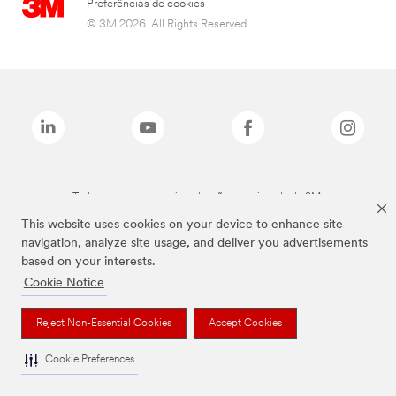
Preferências de cookies
© 3M 2026. All Rights Reserved.
Todas as marcas mencionadas são propriedade da 3M.
This website uses cookies on your device to enhance site
navigation, analyze site usage, and deliver you advertisements
based on your interests.
Cookie Notice
Reject Non-Essential Cookies
Accept Cookies
Cookie Preferences