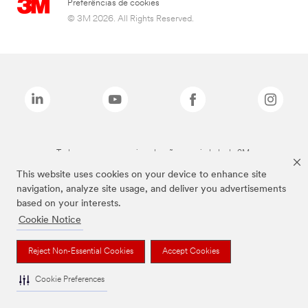
Preferências de cookies
© 3M 2026. All Rights Reserved.
Todas as marcas mencionadas são propriedade da 3M.
This website uses cookies on your device to enhance site
navigation, analyze site usage, and deliver you advertisements
based on your interests.
Cookie Notice
Reject Non-Essential Cookies
Accept Cookies
Cookie Preferences