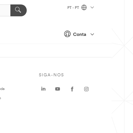
PT - PT
Conta
SIGA-NOS
uda
o