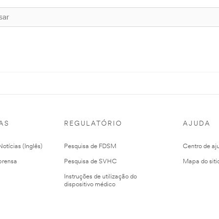
AS
REGULATÓRIO
AJUDA
otícias (Inglês)
Pesquisa de FDSM
Centro de aj
prensa
Pesquisa de SVHC
Mapa do siti
Instruções de utilização do
dispositivo médico