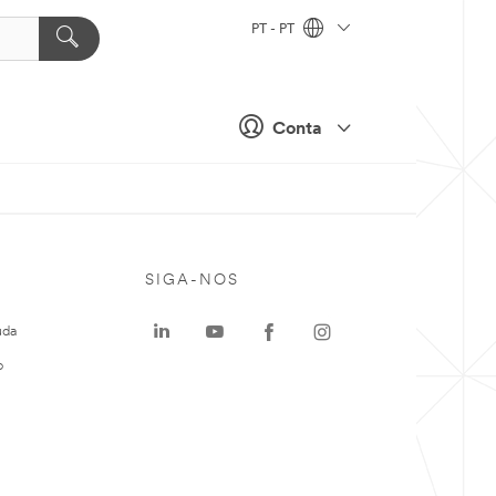
PT - PT
Conta
SIGA-NOS
uda
o