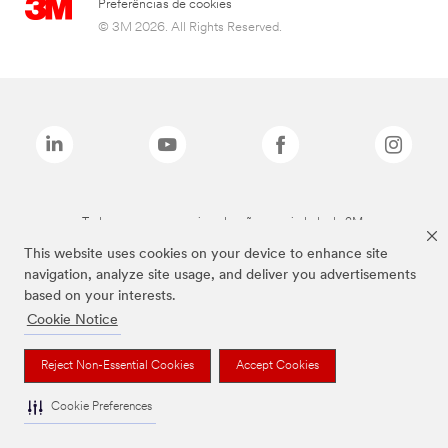
Preferências de cookies
© 3M 2026. All Rights Reserved.
Todas as marcas mencionadas são propriedade da 3M.
This website uses cookies on your device to enhance site
navigation, analyze site usage, and deliver you advertisements
based on your interests.
Cookie Notice
Reject Non-Essential Cookies
Accept Cookies
Cookie Preferences