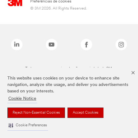
Preferências de cookies
© 3M 2026. All Rights Reserved.
Todas as marcas mencionadas são propriedade da 3M.
This website uses cookies on your device to enhance site
navigation, analyze site usage, and deliver you advertisements
based on your interests.
Cookie Notice
Reject Non-Essential Cookies
Accept Cookies
Cookie Preferences