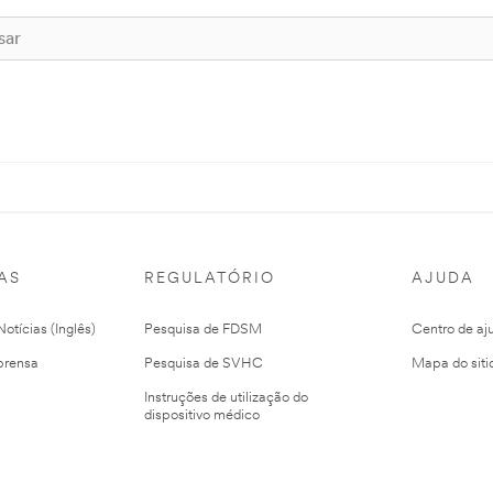
AS
REGULATÓRIO
AJUDA
otícias (Inglês)
Pesquisa de FDSM
Centro de aj
prensa
Pesquisa de SVHC
Mapa do siti
Instruções de utilização do
dispositivo médico