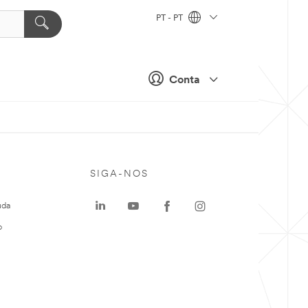
PT - PT
Conta
SIGA-NOS
uda
o