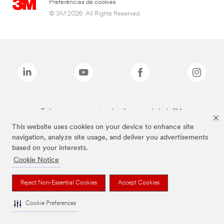
Preferências de cookies
© 3M 2026. All Rights Reserved.
Todas as marcas mencionadas são propriedade da 3M.
This website uses cookies on your device to enhance site
navigation, analyze site usage, and deliver you advertisements
based on your interests.
Cookie Notice
Reject Non-Essential Cookies
Accept Cookies
Cookie Preferences