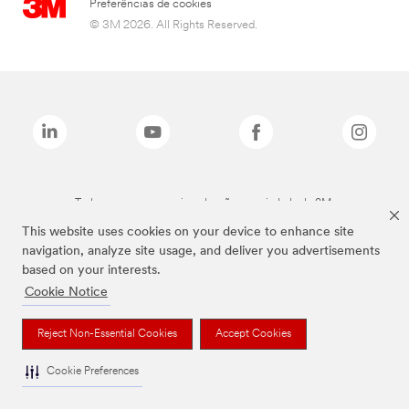
Preferências de cookies
© 3M 2026. All Rights Reserved.
Todas as marcas mencionadas são propriedade da 3M.
This website uses cookies on your device to enhance site
navigation, analyze site usage, and deliver you advertisements
based on your interests.
Cookie Notice
Reject Non-Essential Cookies
Accept Cookies
Cookie Preferences