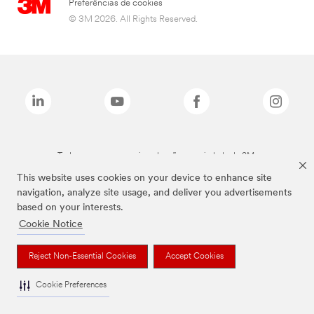
Preferências de cookies
© 3M 2026. All Rights Reserved.
Todas as marcas mencionadas são propriedade da 3M.
This website uses cookies on your device to enhance site
navigation, analyze site usage, and deliver you advertisements
based on your interests.
Cookie Notice
Reject Non-Essential Cookies
Accept Cookies
Cookie Preferences