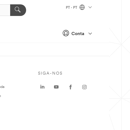
PT - PT
Conta
SIGA-NOS
uda
o