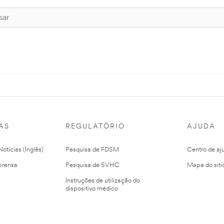
AS
REGULATÓRIO
AJUDA
otícias (Inglês)
Pesquisa de FDSM
Centro de aj
prensa
Pesquisa de SVHC
Mapa do siti
Instruções de utilização do
dispositivo médico