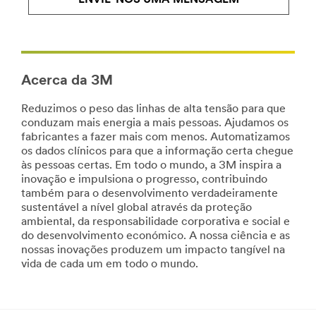
area
Decoracao
**
de
ViewAllElectronicsProducts_SireArea
Content-
***
1
url**
***
Acerca da 3M
url**
https://www.3m.co.uk/3M/en_GB/industrial-
manufacturing-
**Site
Reduzimos o peso das linhas de alta tensão para que
uk/
area
conduzam mais energia a mais pessoas. Ajudamos os
**Site
**
fabricantes a fazer mais com menos. Automatizamos
area
Home-
os dados clínicos para que a informação certa chegue
**
DustMasksRespirators
às pessoas certas. Em todo o mundo, a 3M inspira a
HP-
***
inovação e impulsiona o progresso, contribuindo
Automotive
url**
também para o desenvolvimento verdadeiramente
***
sustentável a nível global através da proteção
/3M/pt_PT/p/c/equipamento-
url**
ambiental, da responsabilidade corporativa e social e
de-
/3M/pt_PT/p/?
do desenvolvimento económico. A nossa ciência e as
protecao-
c/i/automovel/
nossas inovações produzem um impacto tangível na
individual/protecao-
Indústria
vida de cada um em todo o mundo.
respiratoria/
Automóvel
**Site
area
A
**
sua