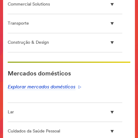
Commercial Solutions
Transporte
Construção & Design
**Site
area
Mercados domésticos
**
DataCenter
Explorar mercados domésticos
***
url**
**Site
area
Lar
**
HP-
DesignConst-
Cuidados da Saúde Pessoal
LearnMoreAboutDesignAndConstructionAt3M