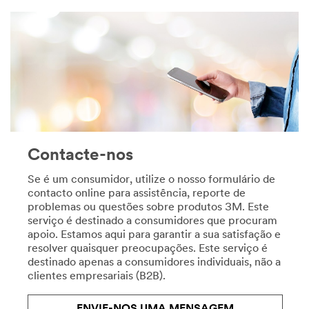
**Site
de
area
um
**
trabalho
HP-
bem
Safety-
feito
LearnMoreAboutSafetyAt3M
com
***
os
url**
produtos
de
**Site
renovação
area
do
**
Contacte-nos
lar
Centro
da
de
Se é um consumidor, utilize o nosso formulário de
3M.
Especializa
contacto online para assistência, reporte de
Ver
***
problemas ou questões sobre produtos 3M. Este
todos
url**
serviço é destinado a consumidores que procuram
os
apoio. Estamos aqui para garantir a sua satisfação e
/3M/pt_PT/safety-
produtos
resolver quaisquer preocupações. Este serviço é
centers-
de
destinado apenas a consumidores individuais, não a
of-
Bricolage
clientes empresariais (B2B).
expertise-
**Site
pt/
area
**Site
**
ENVIE-NOS UMA MENSAGEM