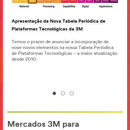
O Rel
Apresentação da Nova Tabela Periódica de
estra
Plataformas Tecnológicas da 3M
e mais
circu
o.
Temos o prazer de anunciar a incorporação de
nove novos elementos na nossa Tabela Periódica
2018 
de Plataformas Tecnológicas – a maior atualização
respe
desde 2010.
Mercados 3M para