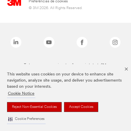
Preferências de cookies
© 3M 2026. All Rights Reserved.
Todas as marcas mencionadas são propriedade da 3M.
This website uses cookies on your device to enhance site
navigation, analyze site usage, and deliver you advertisements
based on your interests.
Cookie Notice
Reject Non-Essential Cookies
Accept Cookies
Cookie Preferences