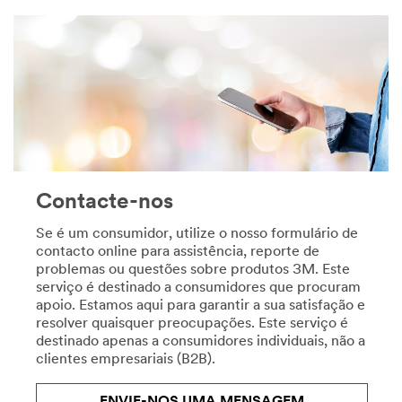
**Site
de
area
um
**
trabalho
HP-
bem
Safety-
feito
LearnMoreAboutSafetyAt3M
com
***
os
url**
produtos
de
**Site
renovação
area
do
**
Contacte-nos
lar
Centro
da
de
Se é um consumidor, utilize o nosso formulário de
3M.
Especializa
contacto online para assistência, reporte de
Ver
***
problemas ou questões sobre produtos 3M. Este
todos
url**
serviço é destinado a consumidores que procuram
os
apoio. Estamos aqui para garantir a sua satisfação e
/3M/pt_PT/safety-
produtos
resolver quaisquer preocupações. Este serviço é
centers-
de
destinado apenas a consumidores individuais, não a
of-
Bricolage
clientes empresariais (B2B).
expertise-
**Site
pt/
area
**Site
**
ENVIE-NOS UMA MENSAGEM