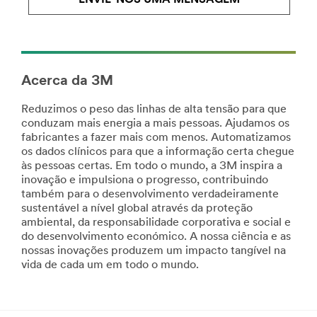
area
Decoracao
**
de
ViewAllElectronicsProducts_SireArea
Content-
***
1
url**
***
Acerca da 3M
url**
https://www.3m.co.uk/3M/en_GB/industrial-
manufacturing-
**Site
Reduzimos o peso das linhas de alta tensão para que
uk/
area
conduzam mais energia a mais pessoas. Ajudamos os
**Site
**
fabricantes a fazer mais com menos. Automatizamos
area
Home-
os dados clínicos para que a informação certa chegue
**
DustMasksRespirators
às pessoas certas. Em todo o mundo, a 3M inspira a
HP-
***
inovação e impulsiona o progresso, contribuindo
Automotive
url**
também para o desenvolvimento verdadeiramente
***
sustentável a nível global através da proteção
/3M/pt_PT/p/c/equipamento-
url**
ambiental, da responsabilidade corporativa e social e
de-
/3M/pt_PT/p/?
do desenvolvimento económico. A nossa ciência e as
protecao-
c/i/automovel/
nossas inovações produzem um impacto tangível na
individual/protecao-
Indústria
vida de cada um em todo o mundo.
respiratoria/
Automóvel
**Site
area
A
**
sua