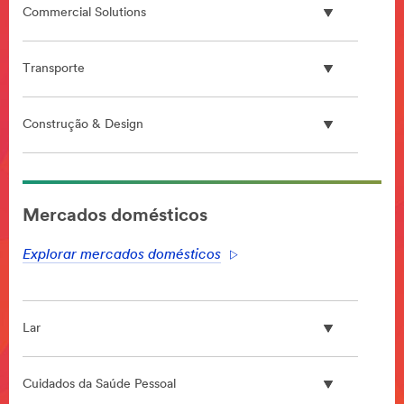
Commercial Solutions
Transporte
Construção & Design
**Site
area
Mercados domésticos
**
DataCenter
Explorar mercados domésticos
***
url**
**Site
area
Lar
**
HP-
DesignConst-
Cuidados da Saúde Pessoal
LearnMoreAboutDesignAndConstructionAt3M