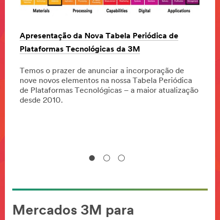
O Rel
Apresentação da Nova Tabela Periódica de
estra
Plataformas Tecnológicas da 3M
e mais
circu
o.
Temos o prazer de anunciar a incorporação de
nove novos elementos na nossa Tabela Periódica
2018 
de Plataformas Tecnológicas – a maior atualização
respe
desde 2010.
Mercados 3M para