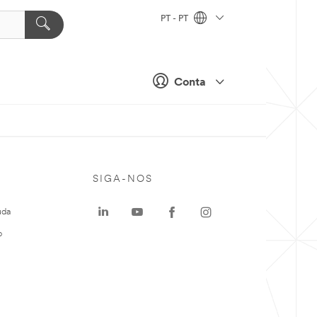
PT - PT
Conta
SIGA-NOS
uda
o