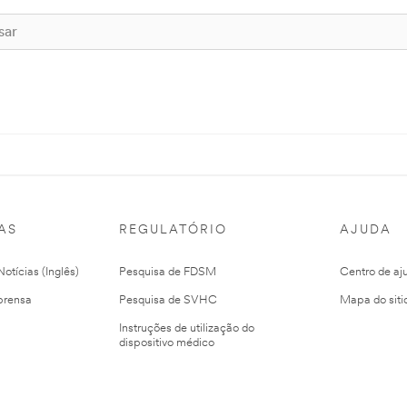
AS
REGULATÓRIO
AJUDA
otícias (Inglês)
Pesquisa de FDSM
Centro de aj
prensa
Pesquisa de SVHC
Mapa do siti
Instruções de utilização do
dispositivo médico