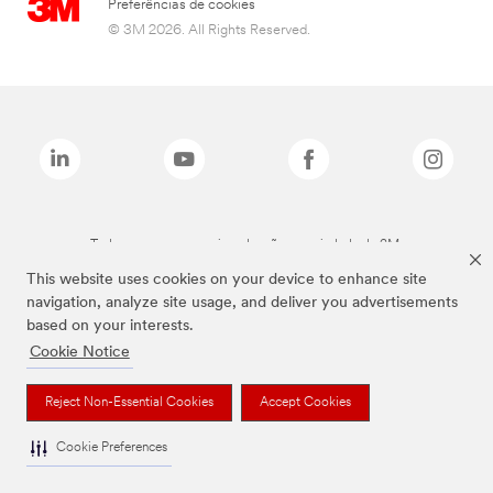
Preferências de cookies
© 3M 2026. All Rights Reserved.
Todas as marcas mencionadas são propriedade da 3M.
This website uses cookies on your device to enhance site
navigation, analyze site usage, and deliver you advertisements
based on your interests.
Cookie Notice
Reject Non-Essential Cookies
Accept Cookies
Cookie Preferences