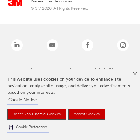
Preferências de cookies
© 3M 2026. All Rights Reserved.
Todas as marcas mencionadas são propriedade da 3M.
This website uses cookies on your device to enhance site
navigation, analyze site usage, and deliver you advertisements
based on your interests.
Cookie Notice
Reject Non-Essential Cookies
Accept Cookies
Cookie Preferences