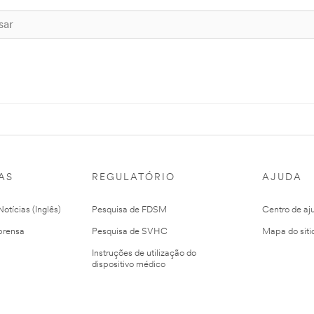
AS
REGULATÓRIO
AJUDA
otícias (Inglês)
Pesquisa de FDSM
Centro de aj
prensa
Pesquisa de SVHC
Mapa do siti
Instruções de utilização do
dispositivo médico