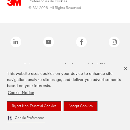
Preferências de cookies
© 3M 2026. All Rights Reserved.
Todas as marcas mencionadas são propriedade da 3M.
This website uses cookies on your device to enhance site
navigation, analyze site usage, and deliver you advertisements
based on your interests.
Cookie Notice
Reject Non-Essential Cookies
Accept Cookies
Cookie Preferences