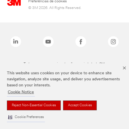
Preferências de cookies
© 3M 2026. All Rights Reserved.
Todas as marcas mencionadas são propriedade da 3M.
This website uses cookies on your device to enhance site
navigation, analyze site usage, and deliver you advertisements
based on your interests.
Cookie Notice
Reject Non-Essential Cookies
Accept Cookies
Cookie Preferences