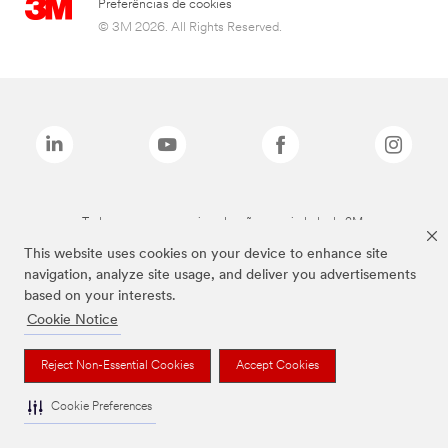
Preferências de cookies
© 3M 2026. All Rights Reserved.
Todas as marcas mencionadas são propriedade da 3M.
This website uses cookies on your device to enhance site
navigation, analyze site usage, and deliver you advertisements
based on your interests.
Cookie Notice
Reject Non-Essential Cookies
Accept Cookies
Cookie Preferences