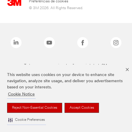
Preferências de cookies
© 3M 2026. All Rights Reserved.
Todas as marcas mencionadas são propriedade da 3M.
This website uses cookies on your device to enhance site
navigation, analyze site usage, and deliver you advertisements
based on your interests.
Cookie Notice
Reject Non-Essential Cookies
Accept Cookies
Cookie Preferences