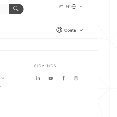
PT - PT
Conta
SIGA-NOS
uda
o