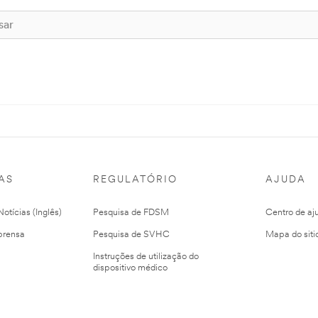
AS
REGULATÓRIO
AJUDA
otícias (Inglês)
Pesquisa de FDSM
Centro de aj
prensa
Pesquisa de SVHC
Mapa do siti
Instruções de utilização do
dispositivo médico