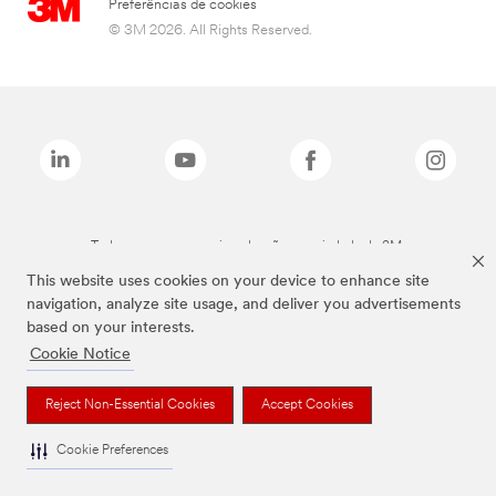
Preferências de cookies
© 3M 2026. All Rights Reserved.
Todas as marcas mencionadas são propriedade da 3M.
This website uses cookies on your device to enhance site
navigation, analyze site usage, and deliver you advertisements
based on your interests.
Cookie Notice
Reject Non-Essential Cookies
Accept Cookies
Cookie Preferences