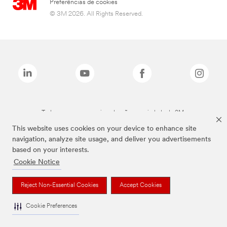
Preferências de cookies
© 3M 2026. All Rights Reserved.
Todas as marcas mencionadas são propriedade da 3M.
This website uses cookies on your device to enhance site
navigation, analyze site usage, and deliver you advertisements
based on your interests.
Cookie Notice
Reject Non-Essential Cookies
Accept Cookies
Cookie Preferences