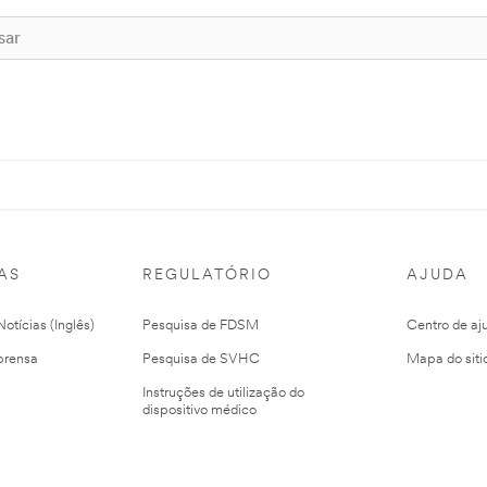
AS
REGULATÓRIO
AJUDA
otícias (Inglês)
Pesquisa de FDSM
Centro de aj
prensa
Pesquisa de SVHC
Mapa do siti
Instruções de utilização do
dispositivo médico