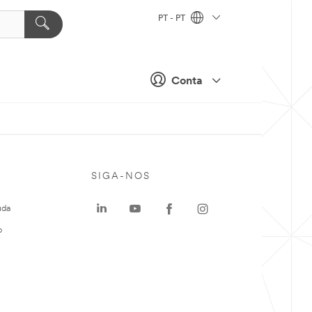
PT - PT
Conta
SIGA-NOS
uda
o