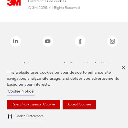
Preferências de cookies
© 3M 2026. All Rights Reserved.
Todas as marcas mencionadas são propriedade da 3M.
This website uses cookies on your device to enhance site
navigation, analyze site usage, and deliver you advertisements
based on your interests.
Cookie Notice
Reject Non-Essential Cookies
Accept Cookies
Cookie Preferences