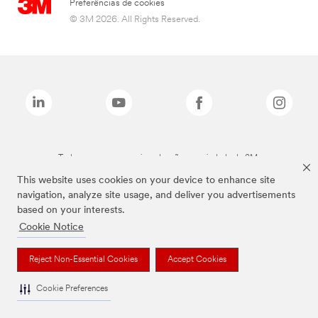
Preferências de cookies
© 3M 2026. All Rights Reserved.
Todas as marcas mencionadas são propriedade da 3M.
This website uses cookies on your device to enhance site
navigation, analyze site usage, and deliver you advertisements
based on your interests.
Cookie Notice
Reject Non-Essential Cookies
Accept Cookies
Cookie Preferences