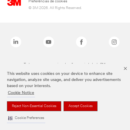
Preferências de cookies
© 3M 2026. All Rights Reserved.
Todas as marcas mencionadas são propriedade da 3M.
This website uses cookies on your device to enhance site
navigation, analyze site usage, and deliver you advertisements
based on your interests.
Cookie Notice
Reject Non-Essential Cookies
Accept Cookies
Cookie Preferences