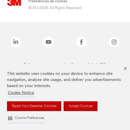
Preferências de cookies
© 3M 2026. All Rights Reserved.
Todas as marcas mencionadas são propriedade da 3M.
This website uses cookies on your device to enhance site
navigation, analyze site usage, and deliver you advertisements
based on your interests.
Cookie Notice
Reject Non-Essential Cookies
Accept Cookies
Cookie Preferences