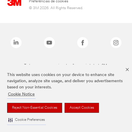
Preferências de cookies
© 3M 2026. All Rights Reserved.
Todas as marcas mencionadas são propriedade da 3M.
This website uses cookies on your device to enhance site
navigation, analyze site usage, and deliver you advertisements
based on your interests.
Cookie Notice
Reject Non-Essential Cookies
Accept Cookies
Cookie Preferences