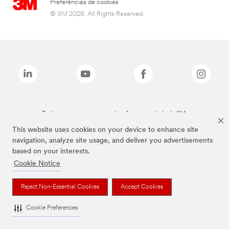
Preferências de cookies
© 3M 2026. All Rights Reserved.
Todas as marcas mencionadas são propriedade da 3M.
This website uses cookies on your device to enhance site
navigation, analyze site usage, and deliver you advertisements
based on your interests.
Cookie Notice
Reject Non-Essential Cookies
Accept Cookies
Cookie Preferences