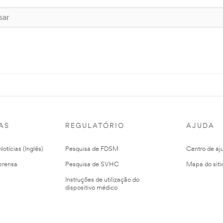
AS
REGULATÓRIO
AJUDA
otícias (Inglês)
Pesquisa de FDSM
Centro de aj
prensa
Pesquisa de SVHC
Mapa do siti
Instruções de utilização do
dispositivo médico