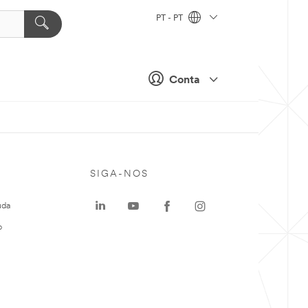
PT - PT
Conta
SIGA-NOS
uda
o