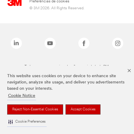
Preferências de cookies
© 3M 2026. All Rights Reserved.
Todas as marcas mencionadas são propriedade da 3M.
This website uses cookies on your device to enhance site
navigation, analyze site usage, and deliver you advertisements
based on your interests.
Cookie Notice
Reject Non-Essential Cookies
Accept Cookies
Cookie Preferences