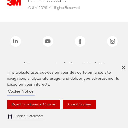
Preferências de cookies
© 3M 2026. All Rights Reserved.
Todas as marcas mencionadas são propriedade da 3M.
This website uses cookies on your device to enhance site
navigation, analyze site usage, and deliver you advertisements
based on your interests.
Cookie Notice
Reject Non-Essential Cookies
Accept Cookies
Cookie Preferences