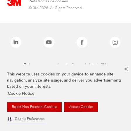
Preferências de cookies
© 3M 2026. All Rights Reserved.
Todas as marcas mencionadas são propriedade da 3M.
This website uses cookies on your device to enhance site
navigation, analyze site usage, and deliver you advertisements
based on your interests.
Cookie Notice
Reject Non-Essential Cookies
Accept Cookies
Cookie Preferences