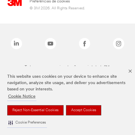
Preferências de cookies
© 3M 2026. All Rights Reserved.
Todas as marcas mencionadas são propriedade da 3M.
This website uses cookies on your device to enhance site
navigation, analyze site usage, and deliver you advertisements
based on your interests.
Cookie Notice
Reject Non-Essential Cookies
Accept Cookies
Cookie Preferences