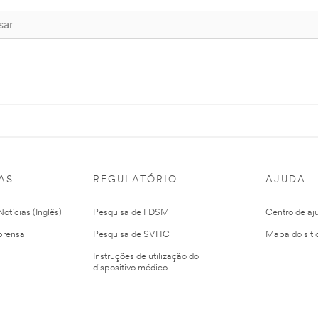
AS
REGULATÓRIO
AJUDA
otícias (Inglês)
Pesquisa de FDSM
Centro de aj
prensa
Pesquisa de SVHC
Mapa do siti
Instruções de utilização do
dispositivo médico