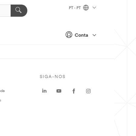
PT - PT
Conta
SIGA-NOS
uda
o