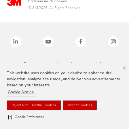
Preferências de cookies
© 3M 2026. All Rights Reserved.
Todas as marcas mencionadas são propriedade da 3M.
This website uses cookies on your device to enhance site
navigation, analyze site usage, and deliver you advertisements
based on your interests.
Cookie Notice
Reject Non-Essential Cookies
Accept Cookies
Cookie Preferences