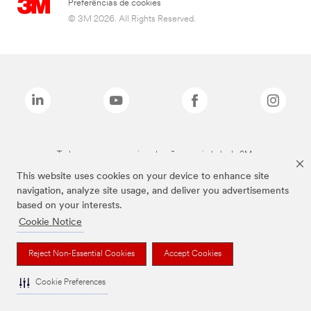
Preferências de cookies
© 3M 2026. All Rights Reserved.
Todas as marcas mencionadas são propriedade da 3M.
This website uses cookies on your device to enhance site
navigation, analyze site usage, and deliver you advertisements
based on your interests.
Cookie Notice
Reject Non-Essential Cookies
Accept Cookies
Cookie Preferences