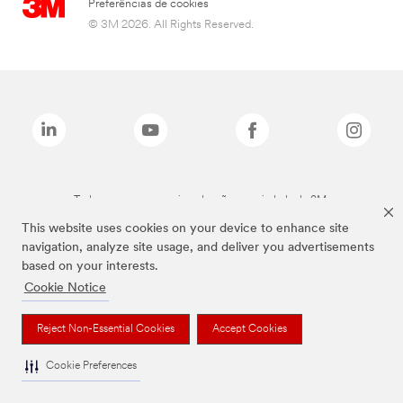
Preferências de cookies
© 3M 2026. All Rights Reserved.
Todas as marcas mencionadas são propriedade da 3M.
This website uses cookies on your device to enhance site
navigation, analyze site usage, and deliver you advertisements
based on your interests.
Cookie Notice
Reject Non-Essential Cookies
Accept Cookies
Cookie Preferences